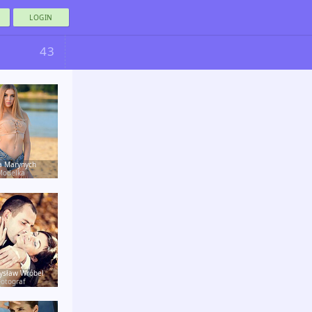
LOGIN
43
a Marynych
Modelka
ysław Wróbel
Fotograf