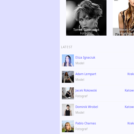
Tomek Tomkowiak
Model Plu
Fotograf
Agencja 
LATEST
Eliza Ignaciuk
Model
Adam Lempart
Kra
Model
Jacek Rokowski
Katow
Fotograf
Dominik Wrobel
Katow
Model
Pablo Charnas
Kra
Fotograf