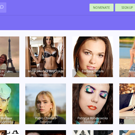
NOMINATE
SIGNUP
zaczuk
Anita Sikorska Royczykov
Barbara Tatara
Alin
lka
Modelka
Modelka
 Warsaw
Pablo Charnas
Patrycja Robakowska
Przem
nagement
Fotograf
Makijażysta