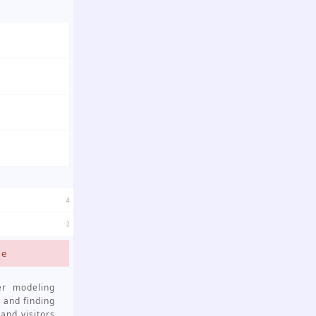
4
2
te
er modeling
 and finding
and visitors