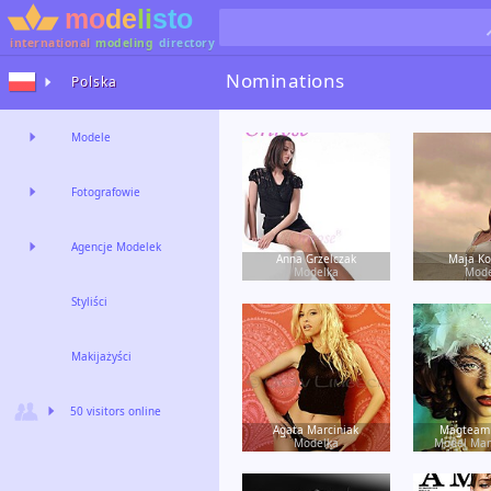
international
modeling
directory
Nominations
Polska
Modele
Fotografowie
Agencje Modelek
Anna Grzelczak
Maja Ko
Modelka
Mode
Styliści
Makijażyści
50 visitors online
Agata Marciniak
Magteam
Modelka
Model Ma