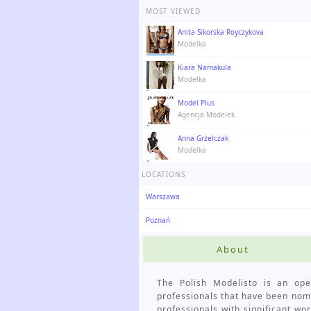
MOST VIEWED
Anita Sikorska Royczykova
Modelka
Kiara Namakula
Modelka
Model Plus
Agencja Modelek
Anna Grzelczak
Modelka
LOCATIONS
Warszawa
Poznań
About
The Polish Modelisto is an ope
professionals that have been no
professionals with significant wor