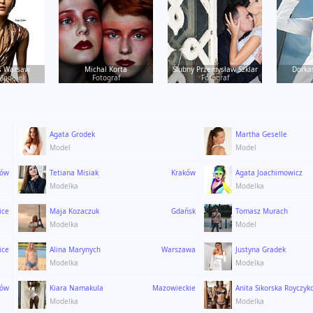
s Warsaw
Michal Korta
Ślubny Przemysław Szklar
Dorka
Modelek
Fotograf
Fotograf
Agata Grodek
Martha Geselle
Model
Model
ków
Tetiana Misiak
Kraków
Agata Joachimowicz
Modelka
Modelka
ice
Maja Kozaczuk
Gdańsk
Tomasz Murach
Modelka
Model
ice
Alina Marynych
Warszawa
Justyna Gradek
Modelka
Modelka
ków
Kiara Namakula
Mazowieckie
Anita Sikorska Royczyk
Modelka
Modelka