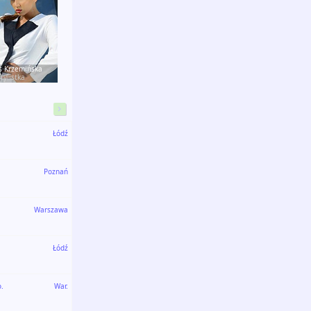
s Krzemińska
Stylistka
Łódź
Poznań
Warszawa
Łódź
o.
War.