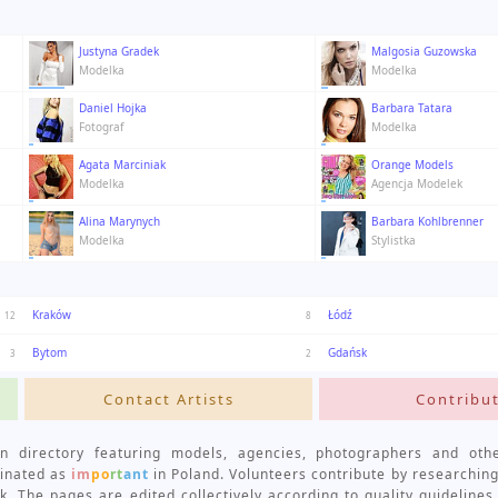
Justyna Gradek
Malgosia Guzowska
Modelka
Modelka
Daniel Hojka
Barbara Tatara
Fotograf
Modelka
Agata Marciniak
Orange Models
Modelka
Agencja Modelek
Alina Marynych
Barbara Kohlbrenner
Modelka
Stylistka
Kraków
Łódź
12
8
Bytom
Gdańsk
3
2
Contact Artists
Contribu
n directory featuring models, agencies, photographers and oth
minated as
im
po
rt
ant
in Poland. Volunteers contribute by researching
k. The pages are edited collectively according to quality guidelines 