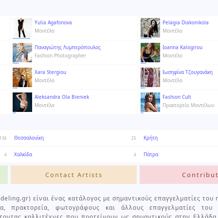
Yulia Agafonova
Pelagia Diakonikola
Μοντέλο
Μοντέλο
Παναγιώτης Λυμπερόπουλος
Ioanna Kalogirou
Fashion Photographer
Μοντέλο
Xara Stergiou
Ιωσηφίνα Τζουγανάκη
Μοντέλο
Μοντέλο
Aleksandra Ola Bieniek
Fashion Cult
Μοντέλο
Πρακτορείο Μοντέλων
Θεσσαλονίκη
Κρήτη
136
25
Χαλκίδα
Πάτρα
4
4
Contact Artists
Contribu
eling.gr) είναι ένας κατάλογος με σημαντικούς επαγγελματίες του 
α, πρακτορεία, φωτογράφους και άλλους επαγγελματίες του μ
τοντας καλλιτέχνες που προτείνουν ως σημαντικούς στην Ελλάδα.