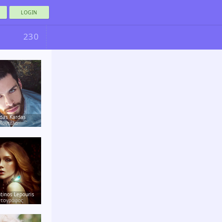
LOGIN
230
das Kardas
Μοντέλο
tinos Lepouris
τογράφος