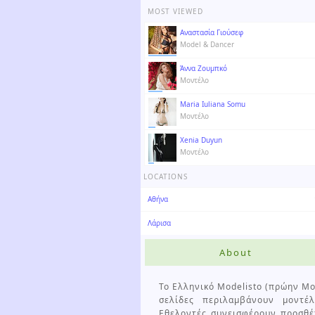
MOST VIEWED
Αναστασία Γιούσεφ
Model & Dancer
Άννα Ζουμπκό
Μοντέλο
Maria Iuliana Somu
Μοντέλο
Xenia Duyun
Μοντέλο
LOCATIONS
Αθήνα
Λάρισα
About
Το Ελληνικό Modelisto (πρώην Mod
σελίδες περιλαμβάνουν μοντέλ
Εθελοντές συνεισφέρουν προσθέ