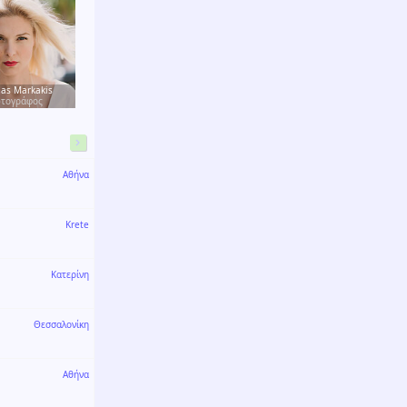
as Markakis
τογράφος
Αθήνα
Krete
Κατερίνη
Θεσσαλονίκη
Αθήνα