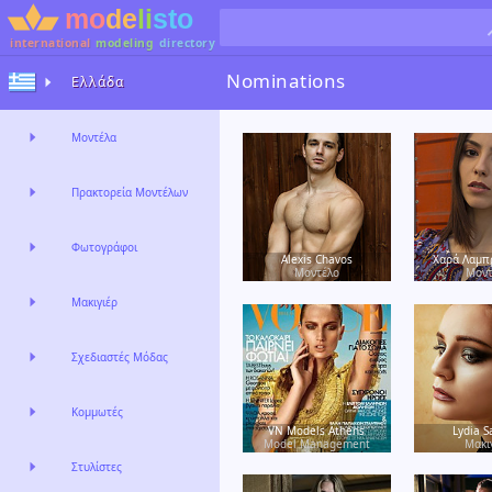
international
modeling
directory
Nominations
Ελλάδα
Μοντέλα
Πρακτορεία Μοντέλων
Φωτογράφοι
Alexis Chavos
Χαρά Λαμπ
Μοντέλο
Μοντ
Μακιγιέρ
Σχεδιαστές Μόδας
Κομμωτές
VN Models Athens
Lydia S
Model Management
Μακι
Στυλίστες