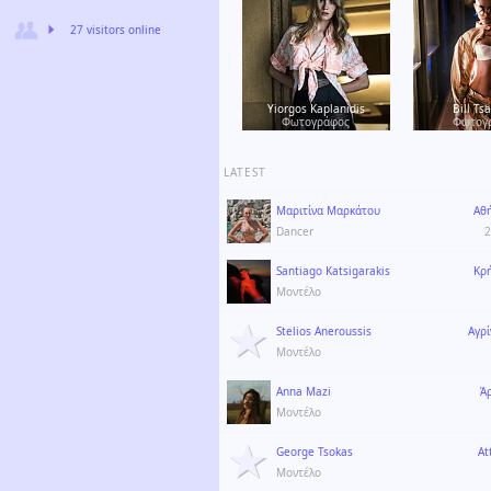
27 visitors online
Yiorgos Kaplanidis
Bill Tsa
Φωτογράφος
Φωτογ
LATEST
Μαριτίνα Μαρκάτου
Αθ
Dancer
2
Santiago Katsigarakis
Κρ
Μοντέλο
Stelios Aneroussis
Αγρί
Μοντέλο
Anna Mazi
Ά
Μοντέλο
George Tsokas
At
Μοντέλο