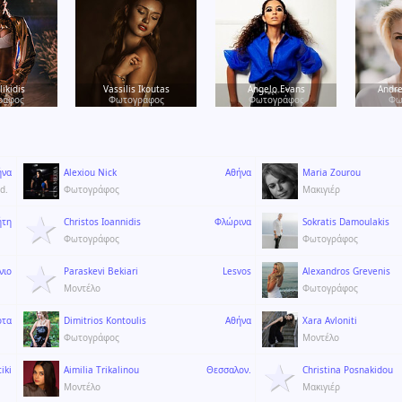
likidis
Vassilis Ikoutas
Angelo Evans
Andre
ράφος
Φωτογράφος
Φωτογράφος
Φω
ήνα
Alexiou Nick
Αθήνα
Maria Zourou
d.
Φωτογράφος
Μακιγιέρ
ήτη
Christos Ioannidis
Φλώρινα
Sokratis Damoulakis
Φωτογράφος
Φωτογράφος
νιο
Paraskevi Bekiari
Lesvos
Alexandros Grevenis
Μοντέλο
Φωτογράφος
ρτα
Dimitrios Kontoulis
Αθήνα
Xara Avloniti
Φωτογράφος
Μοντέλο
tiki
Aimilia Trikalinou
Θεσσαλον.
Christina Posnakidou
Μοντέλο
Μακιγιέρ