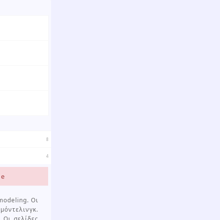
8
4
te
modeling. Οι
όντελινγκ.
 Οι σελίδες