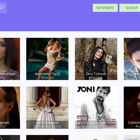
NOMINATE
SIGNUP
ροπούλου
Αναστασία Τερζή
Zeta Tzikoudi
Non
έλο
Μοντέλο
Μοντέλο
apokili
Lora Dimoglou
Jiorjia Jester
Constan
γιέρ
Σχεδιαστής Μόδας
Φωτογράφος
Φω