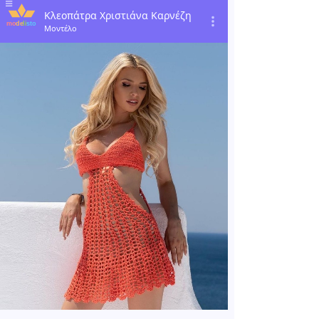
Κλεοπάτρα Χριστιάνα Καρνέζη
Μοντέλο