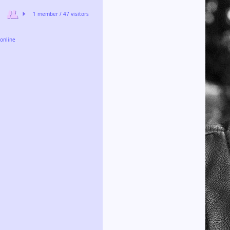
1 member / 47 visitors
online