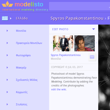
international
modeling
directory
Spyros Papakonstantinou
›
F
Ελλάδα
EDIT PHOTO
Μοντέλα
Πρακτορεία Μοντέλων
Spyros Papakonstantinou
Φωτογράφοι
Μοντέλο
COPYRIGHT ©️
JUL 03, 2017
Μακιγιέρ
Photoshoot of model Spyros
Papakonstantinou demonstrating
Face
Σχεδιαστές Μόδας
Modeling
. Contribute by adding the
credits of the photographer,
edit the wiki
.
Κομμωτές
Στυλίστες