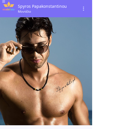
Spyros Papakonstantinou
Μοντέλο