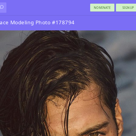
NOMINATE
SIGNUP
ace Modeling Photo #178794