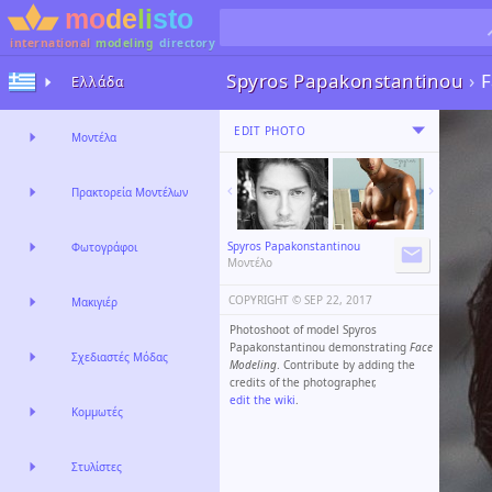
international
modeling
directory
Spyros Papakonstantinou
›
F
Ελλάδα
EDIT PHOTO
Μοντέλα
Πρακτορεία Μοντέλων
Spyros Papakonstantinou
Φωτογράφοι
Μοντέλο
COPYRIGHT ©️
SEP 22, 2017
Μακιγιέρ
Photoshoot of model Spyros
Papakonstantinou demonstrating
Face
Σχεδιαστές Μόδας
Modeling
. Contribute by adding the
credits of the photographer,
edit the wiki
.
Κομμωτές
Στυλίστες