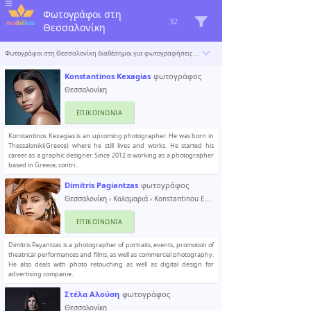
Φωτογράφοι στη
32
Θεσσαλονίκη
Φωτογράφοι στη Θεσσαλονίκη διαθέσημοι για φωτογραφήσεις μόδας και διαφημίσεων. Το Modelisto δημιουργεί έναν κατάλογο με τους «σπουδαιότερους επαγγελματίες του κόσμου». Για να συμπεριληφθείτε
Konstantinos Kexagias
φωτογράφος
Θεσσαλονίκη
ΕΠΙΚΟΙΝΩΝΊΑ
​Konstantinos Kexagias is an upcoming photographer. He was born in
Thessaloniki(Greece) where he still lives and works. He started his
career as a graphic designer. Since 2012 is working as a photographer
based in Greece, contri..
Dimitris Pagiantzas
φωτογράφος
Θεσσαλονίκη
›
Καλαμαριά
› Konstantinou Egiptiadi 10
ΕΠΙΚΟΙΝΩΝΊΑ
Dimitris Payantzas is a photographer of portraits, events, promotion of
theatrical performances and films, as well as commercial photography.
He also deals with photo retouching as well as digital design for
advertising companie..
Στέλα Αλούση
φωτογράφος
Θεσσαλονίκη