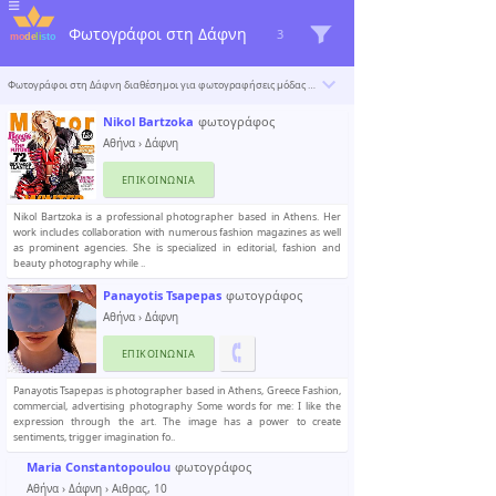
Φωτογράφοι στη Δάφνη
3
Φωτογράφοι στη Δάφνη διαθέσημοι για φωτογραφήσεις μόδας και διαφημίσεων. Το Modelisto δημιουργεί έναν κατάλογο με τους «σπουδαιότερους επαγγελματίες του κόσμου». Για να συμπεριληφθείτε
Nikol Bartzoka
φωτογράφος
Αθήνα
›
Δάφνη
ΕΠΙΚΟΙΝΩΝΊΑ
Nikol Bartzoka is a professional photographer based in Athens. Her
work includes collaboration with numerous fashion magazines as well
as prominent agencies. She is specialized in editorial, fashion and
beauty photography while ..
Panayotis Tsapepas
φωτογράφος
Αθήνα
›
Δάφνη
ΕΠΙΚΟΙΝΩΝΊΑ
Panayotis Tsapepas is photographer based in Athens, Greece Fashion,
commercial, advertising photography Some words for me: I like the
expression through the art. The image has a power to create
sentiments, trigger imagination fo..
Maria Constantopoulou
φωτογράφος
Αθήνα
›
Δάφνη
› Αιθρας, 10