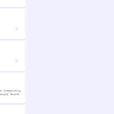
ει bodypainting,
ακιγιάζ. Awards .