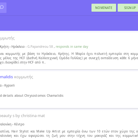
NOMINATE
SIGNUP
ομμωτής
Κρήτη
›
Ηράκλειο
› G.Papandreou 58
,
responds in same day
ναι κομμωτής με βάση το Ηράκλειο, Κρήτης. Η Μαρία έχει πολυετή εμπειρία στη κομμ
ος μέλος της HCF (Διεθνή Καλλιτεχνική Ομάδα Γαλλίας) με συνεχή εκπαίδευση κάθε 6 μήν
χει διακρίθεί στην HCF από π..
malidis
κομμωτής
α
›
Kypseli
d details about Chrysostomos Chamalidis
beauty s by christina mat
αλονίκη
›
Κέντρο
ριστίνα, Hair Stylist και Make Up Artist με εμπειρία άνω των 10 ετών στον χώρο της 
αλονίκη και έχω αφιερώσει τη ζωή μου στην τέχνη του μακιγιάζ και της κομμωτικ