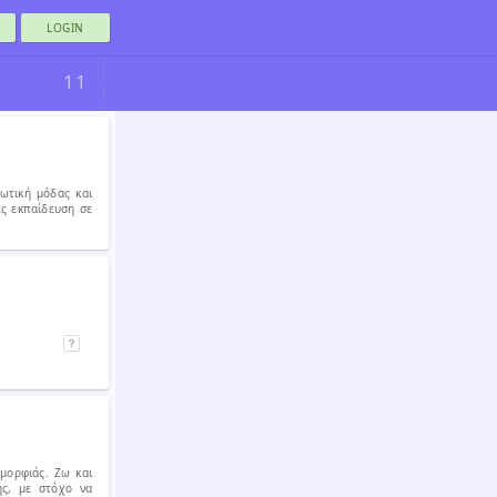
LOGIN
11
ωτική μόδας και
ες εκπαίδευση σε
ομορφιάς. Ζω και
ής, με στόχο να