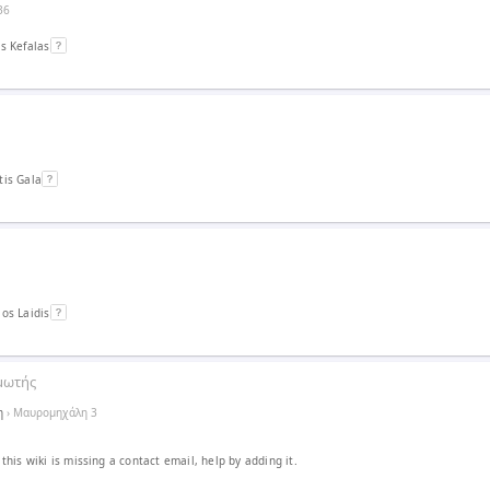
36
s Kefalas
tis Gala
os Laidis
μωτής
η
› Μαυρομηχάλη 3
this wiki is missing a contact email, help by adding it.