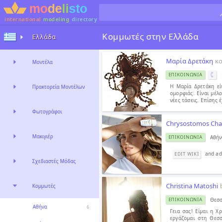
international
modeling
directory
Κομμωτές στην Ελλάδα
Ελλάδα
Μαρία Δρετάκη
κ
Μοντέλα
ΕΠΙΚΟΙΝΩΝΊΑ
H Μαρία Δρετάκη εί
Πρακτορεία Μοντέλων
ομορφιάς. Είναι μέλ
νέες τάσεις. Επίσης έ
Φωτογράφοι
Chrysostomos Cha
Μακιγιέρ
Αθήν
ΕΠΙΚΟΙΝΩΝΊΑ
and ad
EDIT WIKI
Σχεδιαστές Μόδας
Christina Matoshi
Κομμωτές
Θεσσ
ΕΠΙΚΟΙΝΩΝΊΑ
Αθήνα
6
Γεια σας! Είμαι η Χ
εργάζομαι στη Θεσσ