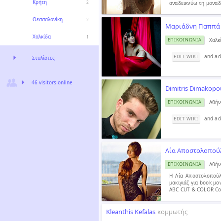
Κρήτη
αναδεικνύω τη μοναδ
2
Θεσσαλονίκη
2
Μαριάδνη Παππά
Χαλκίδα
1
Χαλκ
ΕΠΙΚΟΙΝΩΝΊΑ
and ad
EDIT WIKI
Στυλίστες
46 visitors online
Dimitris Dimakopo
Αθήν
ΕΠΙΚΟΙΝΩΝΊΑ
and add
EDIT WIKI
Λία Αποστολοπού
Αθήν
ΕΠΙΚΟΙΝΩΝΊΑ
H Λία Αποστολοπούλο
μακιγιάζ για book μο
ABC CUT & COLOR Cou
Kleanthis Kefalas
κομμωτής