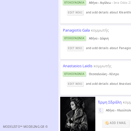
Αθήνα
›
Αιγάλεω
› Iera Odos 2
ΕΠΙΚΟΙΝΩΝΊΑ
and add details about Kleanthi
EDIT WIKI
Panagiotis Gala
κομμωτής
Αθήνα
›
Δάφνη
ΕΠΙΚΟΙΝΩΝΊΑ
and add details about Panagio
EDIT WIKI
Anastasios Laidis
κομμωτής
Θεσσαλονίκη
›
Κέντρο
ΕΠΙΚΟΙΝΩΝΊΑ
and add details about Anastasi
EDIT WIKI
Έρµη Σδράλη
κομ
Αθήνα
›
Ηλιούπολ
ADD EMAIL
MODELISTO™ MODELING.GR ©