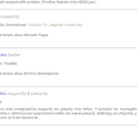
ική ομορφιά κάθε γυναίκας. Επενδύω διαρκώς στην εξέλιξή μου..
κομμωτής
ίδα
›
International
› Τραλλέων 74
,
responds in same day
d details about Mariadni Pappa
ulos
barber
α
›
Γλυφάδα
 details about Dimitris Dimakopoulos
λου
κομμωτής & μακιγιέρ
α
υ είναι επαγγελματίας κομμωτής και μακιγιέρ στην Αθήνα. Η εμπειρία της περιλαμβάν
ντέλων, ηθοποιών και τραγουδιστών καθώς και νυφικό μακιγιάζ. Διαθέσιμη για υπηρεσίες μ
rse on Vidal Sassoon Ac..