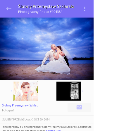
Ślubny Przemysław Szklarski
Photography Photo #104384
Ślubny Przemysław Szklar.
Fotograf
SLUBNY PRZEMYSLAW. ©️
OCT 29, 2014
photography by photographer Slubny Przemyslaw Szklarski. Contribute
by adding the credits of the model,
edit the wiki
.