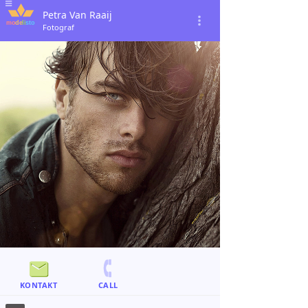
Petra Van Raaij
Fotograf
KONTAKT
CALL