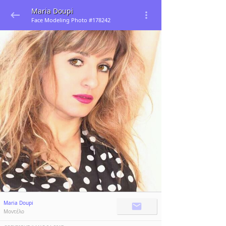
Maria Doupi
Face Modeling Photo #178242
Maria Doupi
Μοντέλο