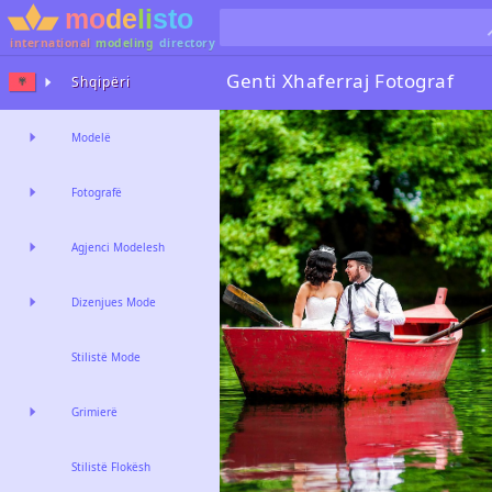
international
modeling
directory
Genti Xhaferraj
Fotograf
Shqipëri
Modelë
Fotografë
Agjenci Modelesh
Dizenjues Mode
Stilistë Mode
Grimierë
Stilistë Flokësh