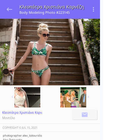
Κλεοπάτρα Χριστιάνα Καρνέζη
Body Modeling Photo #223145
Κλεοπάτρα Χριστιάνα Καρν.
Μοντέλο
COPYRIGHT ©️
JUL 15, 2021
photographer alex_tsitouridis
Alex Tsitouridis