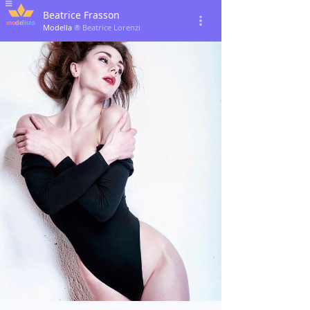
Beatrice Frasson
Modella
® Beatrice Lorenzi