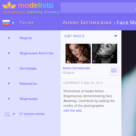
international
modeling
directory
Анхен Богомазова
›
Face M
Россия
EDIT PHOTO
Модели
Модельные Агентства
Анхен Богомазова
Фотографы
Модель
COPYRIGHT ©️
JAN 29, 2015
Визажисты
Photoshoot of model Anhen
Bogomazova demonstrating
Face
Модельеры
Modeling
. Contribute by adding the
credits of the photographer,
edit the wiki
.
51 visitors online