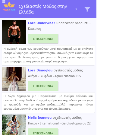
Σχεδιαστές Μόδας στην
7
Ελλάδα
Lord Underwear
underwear production
Κατερίνη
ΕΠΙΚΟΙΝΩΝΊΑ
Η ανδρική σειρά των εσωρούχων Lord πρωτοπορεί με το απόλυτο
δέσιμο δύναμης και αρρενωπότητας που συνδυάζει το κλασικό με το
μοντέρνο. Οι λεπτομέρειες με φινέτσα δημιουργούν πραγματικά
αριστουργήματα στη γυναικεία σειρά εσωρούχω..
Lora Dimoglou
σχεδιαστής μόδας
Αθήνα
›
Γλυφάδα
› Agiou Nicolaou 55
ΕΠΙΚΟΙΝΩΝΊΑ
Η Λώρα Δημόγλου μια Πειραιώτισσα με πνεύμα ατίθασο και
ονειροπόλο στην διαδρομή της φλερτάρει και εκφράζεται με τον χορό
το τραγούδι και το σχεδιο μοδας......αλλά παραμένει πάντα
ερωτευμένη με την δημιουργία της τέχνης. Ξεκίνησε..
Nella Ioannou
σχεδιαστής μόδας
Πάτρα
›
International
› Gerokostopoulou 22
ΕΠΙΚΟΙΝΩΝΊΑ