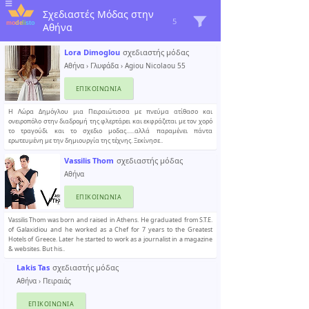
Σχεδιαστές Μόδας στην
5
Αθήνα
Lora Dimoglou
σχεδιαστής μόδας
Αθήνα
›
Γλυφάδα
› Agiou Nicolaou 55
ΕΠΙΚΟΙΝΩΝΊΑ
Η Λώρα Δημόγλου μια Πειραιώτισσα με πνεύμα ατίθασο και
ονειροπόλο στην διαδρομή της φλερτάρει και εκφράζεται με τον χορό
το τραγούδι και το σχεδιο μοδας......αλλά παραμένει πάντα
ερωτευμένη με την δημιουργία της τέχνης. Ξεκίνησε..
Vassilis Thom
σχεδιαστής μόδας
Αθήνα
ΕΠΙΚΟΙΝΩΝΊΑ
Vassilis Thom was born and raised in Athens. He graduated from S.T.E.
of Galaxidiou and he worked as a Chef for 7 years to the Greatest
Hotels of Greece. Later he started to work as a journalist in a magazine
& websites. But his..
Lakis Tas
σχεδιαστής μόδας
Αθήνα
›
Πειραιάς
ΕΠΙΚΟΙΝΩΝΊΑ