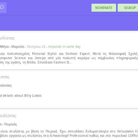
NOMINATE
SIGNUP
υλίστας
Αθήνα
›
Μαρούσι
› Dionysou 24
,
responds in same day
ναι πιστοποιημένη Personal Stylist και Fashion Expert. Μετά τη Φιλοσοφική Σχολ
omputer Science και ύστερα από μία πολυετή καριέρα ως σύμβουλος πληροφορικής
άλη της αγάπη, τη Μόδα. Σπούδασε Fashion St..
ίστας
αλονίκη
 details about Billy Liakos
τυλίστας
α
›
Πειραιάς
είναι στυλίστας με βάση το Πειραιά. Έχει σπουδάσει Ενδυματολογία στο Veloudakis F
βάνει εργασία ως στυλίστας στα Schwarzkopf Professional καθώς και στο περιοδικό L'Offici