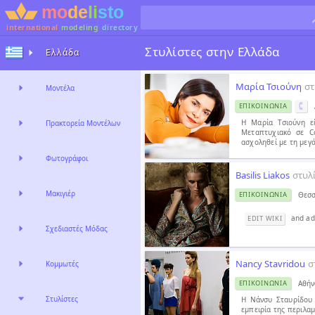
international
modeling
directory
Στυλίστες στην Ελλάδα
Ελλάδα
Μαρία Τσιούνη
στ
Μοντέλα
ΕΠΙΚΟΙΝΩΝΊΑ
Η Μαρία Τσιούνη εί
Πρακτορεία Μοντέλων
Μεταπτυχιακό σε C
ασχοληθεί με τη μεγ
Φωτογράφοι
Basilis Liakos
στυλ
Μακιγιέρ
Θεσσ
ΕΠΙΚΟΙΝΩΝΊΑ
and add
EDIT WIKI
Σχεδιαστές Μόδας
Nancy Stavridou
σ
Κομμωτές
Αθήν
ΕΠΙΚΟΙΝΩΝΊΑ
Στυλίστες
Η Νάνσυ Σταυρίδου 
εμπειρία της περιλαμ