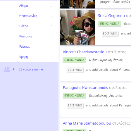
project μόδας καθώς 
Αθήνα
7
Stella Grigoriou
στ
Θεσσαλονίκη
3
Θεσσ
ΕΠΙΚΟΙΝΩΝΊΑ
Πάτρα
1
and add
EDIT WIKI
Κατερίνη
1
Patmos
1
Vincent Chatzianastasiou
στυλίστας
Κρήτη
1
Αθήνα
›
Άγιος Δημήτριος
ΕΠΙΚΟΙΝΩΝΊΑ
53 visitors online
and add details about Vincent
EDIT WIKI
Panagiotis Kwnstantinidis
στυλίστας
Θεσσαλονίκη
›
Anatoliko
ΕΠΙΚΟΙΝΩΝΊΑ
and add details about Panagiot
EDIT WIKI
Anna Maria Stamatopoulou
στυλίστας