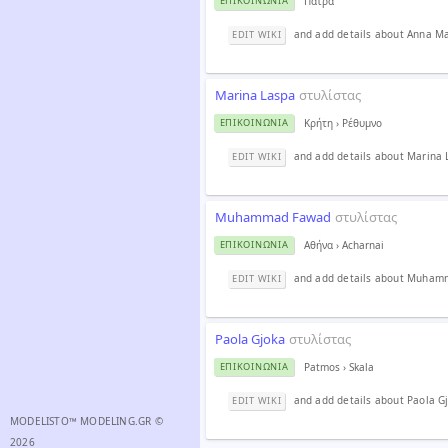
Πάτρα
ΕΠΙΚΟΙΝΩΝΊΑ
and add details about Anna M
EDIT WIKI
Marina Laspa
στυλίστας
Κρήτη
›
Ρέθυμνο
ΕΠΙΚΟΙΝΩΝΊΑ
and add details about Marina 
EDIT WIKI
Muhammad Fawad
στυλίστας
Αθήνα
›
Acharnai
ΕΠΙΚΟΙΝΩΝΊΑ
and add details about Muha
EDIT WIKI
Paola Gjoka
στυλίστας
Patmos
›
Skala
ΕΠΙΚΟΙΝΩΝΊΑ
and add details about Paola G
EDIT WIKI
MODELISTO™ MODELING.GR ©
2026