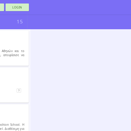
LOGIN
15
ή Αθηνών και το
, αποφάσισε να
ashion School. Η
el. Διαθέσιμη για