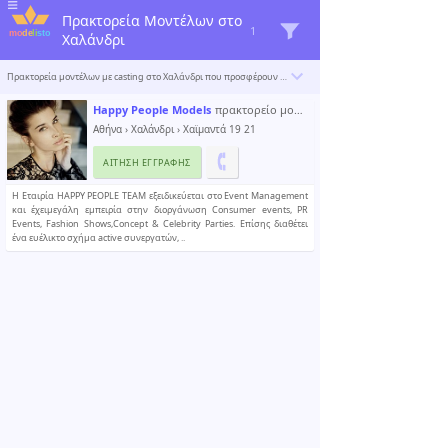
Πρακτορεία Μοντέλων στo
1
Χαλάνδρι
Πρακτορεία μοντέλων με casting στo Χαλάνδρι που προσφέρουν εργασιακές ευκαιρίες για νέα επίδοξα μοντέλα στο χώρο της μόδας. Το Modelisto δημιουργεί έναν κατάλογο με τους «σπουδαιότερους επαγγελματίες του κόσμου». Για να συμπεριληφθείτε
Happy People Models
πρακτορείο μοντέλων
Αθήνα
›
Χαλάνδρι
› Χαϊμαντά 19 21
ΑΊΤΗΣΗ ΕΓΓΡΑΦΉΣ
Η Εταιρία HAPPY PEOPLE TEAM εξειδικεύεται στο Event Management
και έχειμεγάλη εμπειρία στην διοργάνωση Consumer events, PR
Events, Fashion Shows,Concept & Celebrity Parties. Επίσης διαθέτει
ένα ευέλικτο σχήμα active συνεργατών, ..