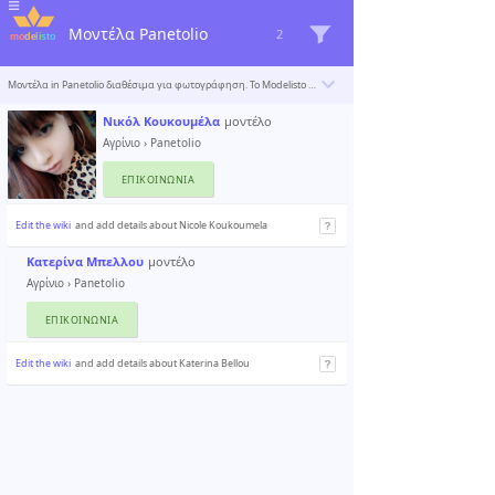
Μοντέλα Panetolio
2
Μοντέλα in Panetolio διαθέσιμα για φωτογράφηση. Το Modelisto δημιουργεί έναν κατάλογο με τους «σπουδαιότερους επαγγελματίες του κόσμου». Για να συμπεριληφθείτε
Νικόλ Κουκουμέλα
μοντέλο
Αγρίνιο
›
Panetolio
ΕΠΙΚΟΙΝΩΝΊΑ
Edit the wiki
and add details about Nicole Koukoumela
Κατερίνα Μπελλου
μοντέλο
Αγρίνιο
›
Panetolio
ΕΠΙΚΟΙΝΩΝΊΑ
Edit the wiki
and add details about Katerina Bellou