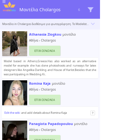
Μοντέλα Cholargos
6
Μοντέλα in Cholargos διαθέσιμα για φωτογράφηση. Το Modelisto δημιουργεί έναν κατάλογο με τους «σπουδαιότερους επαγγελματίες του κόσμου». Για να συμπεριληφθείτε
Athanasia Ziogkou
μοντέλο
Αθήνα
›
Cholargos
ΕΠΙΚΟΙΝΩΝΊΑ
Model based in Athens,Greece.Has also worked as an alternative
model for example she has done photoshoots and runways for latex
designers like Angelika Darkling and House of Harlot.Besides that she
was partcipating in Wedding Ki..
Romina Kaja
μοντέλο
Αθήνα
›
Cholargos
ΕΠΙΚΟΙΝΩΝΊΑ
Edit the wiki
and add details about Romina Kaja
Panagiota Papadopoulou
μοντέλο
Αθήνα
›
Cholargos