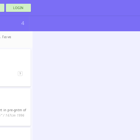
LOGIN
4
 Για να
t in pre-gntm of
6ʺ / 167cm
1996