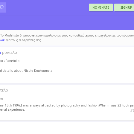
NOMINATE
SIGNUP
Το Modelisto δημιουργεί έναν κατάλογο με τους «σπουδαιότερους επαγγελματίες του κόσμου».
wiki
για τους συνεργάτες σας.
α
μοντέλο
νιο
›
Panetolio
d details about Nicole Koukoumela
τέλο
νιο
une 15th,1996.I was always attracted by photography and fashion.When i was 22 took par
veral experience.
5′