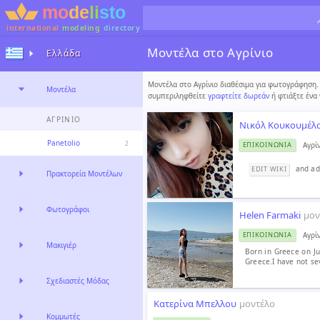
international
modeling
directory
Μοντέλα στο Αγρίνιο
Ελλάδα
Μοντέλα στο Αγρίνιο διαθέσιμα για φωτογράφηση. 
Μοντέλα
συμπεριληφθείτε
γραφτείτε δωρεάν
ή φτιάξτε ένα
ΑΓΡΊΝΙΟ
Νικόλ Κουκουμέλ
Panetolio
2
Αγρί
ΕΠΙΚΟΙΝΩΝΊΑ
and ad
EDIT WIKI
Πρακτορεία Μοντέλων
Φωτογράφοι
Helen Farmaki
μον
Αγρί
ΕΠΙΚΟΙΝΩΝΊΑ
Μακιγιέρ
Born in Greece on J
Greece.I have not se
Σχεδιαστές Μόδας
Κατερίνα Μπελλου
μοντέλο
Κομμωτές