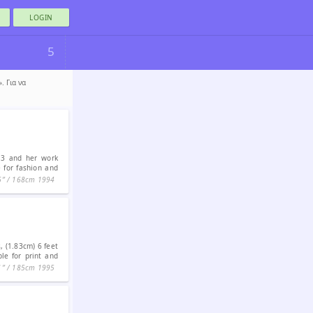
LOGIN
5
. Για να
13 and her work
e for fashion and
6ʺ / 168cm
1994
, (1.83cm) 6 feet
le for print and
1ʺ / 185cm
1995