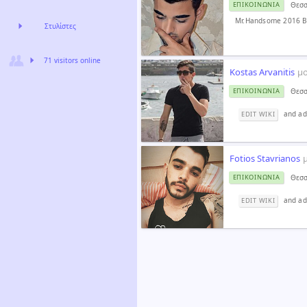
Θεσσ
ΕΠΙΚΟΙΝΩΝΊΑ
Mr.Handsome 2016 Be
Στυλίστες
71 visitors online
Kostas Arvanitis
μ
Θεσσ
ΕΠΙΚΟΙΝΩΝΊΑ
and add
EDIT WIKI
Fotios Stavrianos
Θεσσ
ΕΠΙΚΟΙΝΩΝΊΑ
and add
EDIT WIKI