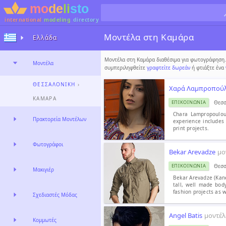
international
modeling
directory
Μοντέλα στη Καμάρα
Ελλάδα
Μοντέλα στη Καμάρα διαθέσιμα για φωτογράφηση. 
Μοντέλα
συμπεριληφθείτε
γραφτείτε δωρεάν
ή φτιάξτε ένα
ΘΕΣΣΑΛΟΝΊΚΗ
›
Χαρά Λαμπροπού
ΚΑΜΆΡΑ
Θεσσ
ΕΠΙΚΟΙΝΩΝΊΑ
Chara Lampropoulou
Πρακτορεία Μοντέλων
experience includes 
print projects.
Φωτογράφοι
Bekar Arevadze
μο
Θεσσ
ΕΠΙΚΟΙΝΩΝΊΑ
Μακιγιέρ
Bekar Arevadze (Kane
tall, well made bod
fashion projects as 
Σχεδιαστές Μόδας
Angel Batis
μοντέλ
Κομμωτές