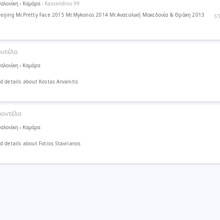
αλονίκη
›
Καμάρα
› Kassandrou 99
ijing Mr.Pretty Face 2015 Mr.Mykonos 2014 Mr.Ανατολική Μακεδονία & Θράκη 2013
5′
οντέλο
αλονίκη
›
Καμάρα
 details about Kostas Arvanitis
μοντέλο
αλονίκη
›
Καμάρα
 details about Fotios Stavrianos