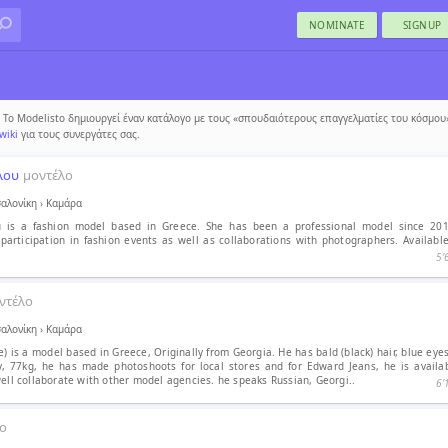
NOMINATE
SIGNUP
Το Modelisto δημιουργεί έναν κατάλογο με τους «σπουδαιότερους επαγγελματίες του κόσμου»
wiki
για τους συνεργάτες σας.
λου
μοντέλο
αλονίκη
›
Καμάρα
 is a fashion model based in Greece. She has been a professional model since 20
participation in fashion events as well as collaborations with photographers. Availabl
5′
ντέλο
αλονίκη
›
Καμάρα
) is a model based in Greece, Originally from Georgia. He has bald (black) hair, blue eyes
y, 77kg, he has made photoshoots for local stores and for Edward Jeans, he is availab
well collaborate with other model agencies. he speaks Russian, Georgi..
6′
ο