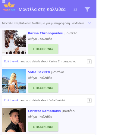
Μοντέλα στη Καλλιθέα
22
Μοντέλα στη Καλλιθέα διαθέσιμα για φωτογράφηση. Το Modelisto δημιουργεί έναν κατάλογο με τους «σπουδαιότερους επαγγελματίες του κόσμου». Για να συμπεριληφθείτε
Karina Chronopoulou
μοντέλο
Αθήνα
›
Καλλιθέα
ΕΠΙΚΟΙΝΩΝΊΑ
Edit the wiki
and add details about Karina Chronopoulou
Sofia Bakirtzi
μοντέλο
Αθήνα
›
Καλλιθέα
ΕΠΙΚΟΙΝΩΝΊΑ
Edit the wiki
and add details about Sofia Bakirtzi
Christos Ramadanis
μοντέλο
Αθήνα
›
Καλλιθέα
ΕΠΙΚΟΙΝΩΝΊΑ