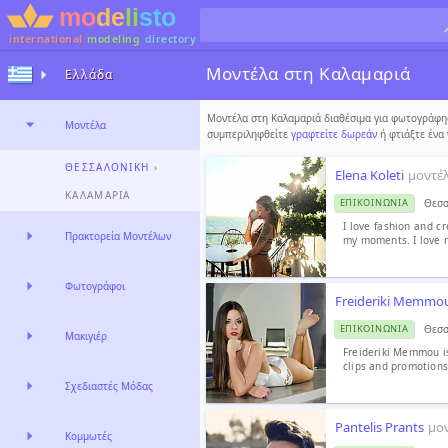
international
modeling
directory
Μοντέλα στη Καλαμαριά
Ελλάδα
Μοντέλα στη Καλαμαριά διαθέσιμα για φωτογράφησ
Μοντέλα
συμπεριληφθείτε
γραφτείτε δωρεάν
ή φτιάξτε ένα
ΘΕΣΣΑΛΟΝΊΚΗ
›
Elena Koleti
μοντέ
ΚΑΛΑΜΑΡΙΆ
Θεσσ
ΕΠΙΚΟΙΝΩΝΊΑ
I love fashion and c
Πρακτορεία Μοντέλων
my moments. I love m
Φωτογράφοι
Freideriki Memmo
Θεσσ
ΕΠΙΚΟΙΝΩΝΊΑ
Μακιγιέρ
Freideriki Memmou is
clips and promotions
Σχεδιαστές Μόδας
Pantelis Prants
μο
Κομμωτές