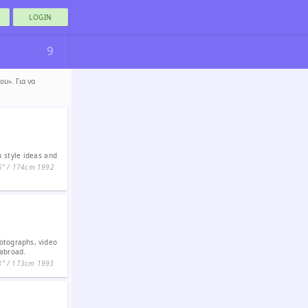
LOGIN
9
υ». Για να
n style ideas and
5ʺ / 174cm
1992
otographs, video
 abroad.
8ʺ / 173cm
1993