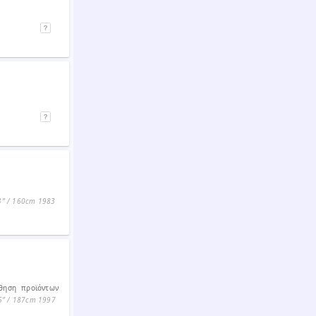
3ʺ / 160cm
1983
ώθηση προϊόντων
5ʺ / 187cm
1997