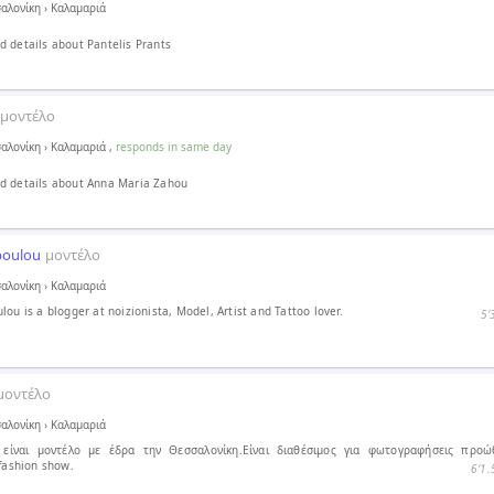
αλονίκη
›
Καλαμαριά
 details about Pantelis Prants
μοντέλο
αλονίκη
›
Καλαμαριά
,
responds in same day
d details about Anna Maria Zahou
poulou
μοντέλο
αλονίκη
›
Καλαμαριά
ou is a blogger at noizionista, Model, Artist and Tattoo lover.
5′
μοντέλο
αλονίκη
›
Καλαμαριά
 είναι μοντέλο με έδρα την Θεσσαλονίκη.Είναι διαθέσιμος για φωτογραφήσεις προ
 fashion show.
6′1.