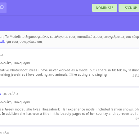
NOMINATE
SIGNUP
η. Το Modelisto δημιουργεί έναν κατάλογο με τους «σπουδαιότερους επαγγελματίες του κόσμο
wiki
για τους συνεργάτες σας.
λο
αλονίκη
›
Καλαμαριά
reative Photoshoot ideas i have never worked as a model but i share in tik tok my fashio
aking jewelries i love cooking and animals. I like acting and singing
5′8.
u
μοντέλο
αλονίκη
›
Καλαμαριά
 a Greek model, she lives Thessaloniki.Her experience model included fashion shows, ph
. In addition she has won a title in the beauty pageant of her country and represented it
5′
ντέλο