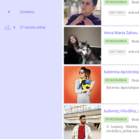
Θεσσ
ΕΠΙΚΟΙΝΩΝΊΑ
Στυλίστες
and add
EDIT WIKI
27 visitors online
Anna Maria Zahou
Θεσσ
ΕΠΙΚΟΙΝΩΝΊΑ
and ad
EDIT WIKI
Katerina Apostolo
Θεσσ
ΕΠΙΚΟΙΝΩΝΊΑ
Katerina Apostolopoul
Ιωάννης Ηλιάδης
Θεσσ
ΕΠΙΚΟΙΝΩΝΊΑ
Ο Ιωάννης Ηλιάδης
επιδείξεις μόδας και