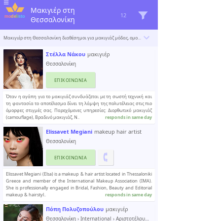
Μακιγιέρ στη
12
Θεσσαλονίκη
Μακιγιέρ στη Θεσσαλονίκη διαθέσημοι για μακιγιάζ μόδας, ομορφιάς και νυφικό. Το Modelisto δημιουργεί έναν κατάλογο με τους «σπουδαιότερους επαγγελματίες του κόσμου». Για να συμπεριληφθείτε
Στέλλα Νάκου
μακιγιέρ
Θεσσαλονίκη
ΕΠΙΚΟΙΝΩΝΊΑ
Όταν η αγάπη για το μακιγιάζ συνδυάζεται με τη σωστή τεχνική και
τη φαντασία το αποτέλεσμα δίνει τη λάμψη της πολυτέλειας στις πιο
όμορφες στιγμές σας. Παρεχόμενες υπηρεσίες: Διορθωτικό μακιγιάζ
(camouflage), Βραδινό μακιγιάζ, Ν..
responds in same day
Elissavet Megiani
makeup hair artist
Θεσσαλονίκη
ΕΠΙΚΟΙΝΩΝΊΑ
Elissavet Megiani (Elsa) is a makeup & hair artist located in Thessaloniki
Greece and member of the International Makeup Association (IMA).
She is professionally engaged in Bridal, Fashion, Beauty and Editorial
makeup & hairstyl..
responds in same day
Πόπη Πολυζοπούλου
μακιγιέρ
Θεσσαλονίκη
›
International
› Αριστοτέλους 3