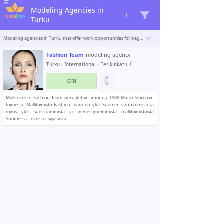
Modeling Agencies in
1
Turku
Modeling agencies in Turku that offer work opportunities for beginner and professional models. Modelisto is building a catalogue with the “greatest modeling professionals in the world”. To be included
Fashion Team
modeling agency
Turku
›
International
› Eerikinkatu 4
JOIN
Mallitoimisto Fashion Team perustettiin vuonna 1988 Marjo Sjöroosin
toimesta. Mallitoimisto Fashion Team on yksi Suomen vanhimmista ja
myös yksi suosituimmista ja menestyneimmistä mallitoimistoista
Suomessa. Toimistot sijaitseva..