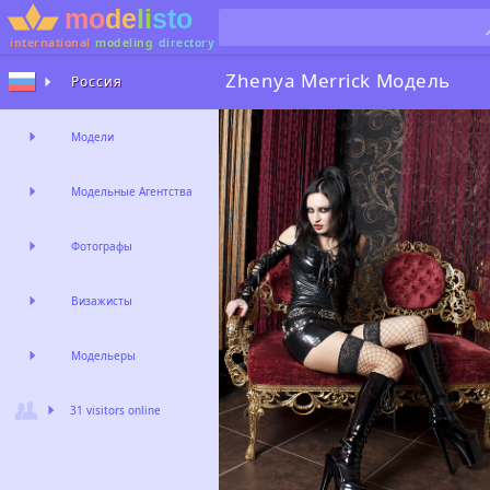
international
modeling
directory
Zhenya Merrick
Модель
Россия
Модели
Модельные Агентства
Фотографы
Визажисты
Модельеры
31 visitors online