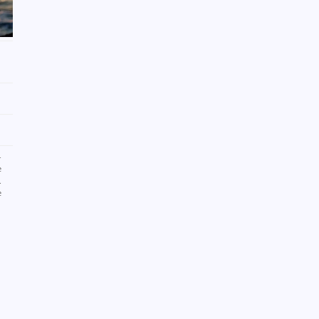
-
e
.
e