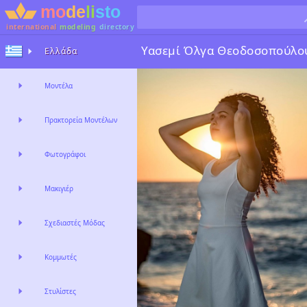
international
modeling
directory
Υασεμί Όλγα Θεοδοσοπούλο
Ελλάδα
Μοντέλα
Πρακτορεία Μοντέλων
Φωτογράφοι
Μακιγιέρ
Σχεδιαστές Μόδας
Κομμωτές
Στυλίστες