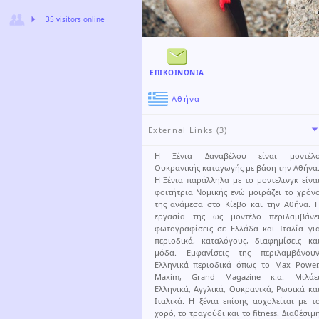
35 visitors online
ΕΠΙΚΟΙΝΩΝΊΑ
Αθήνα
External Links (3)
Η Ξένια Δαναβέλου είναι μοντέλ
Ουκρανικής καταγωγής με βάση την Αθήνα
Η Ξένια παράλληλα με το μοντελινγκ είνα
φοιτήτρια Νομικής ενώ μοιράζει το χρόν
της ανάμεσα στο Κίεβο και την Αθήνα. 
εργασία της ως μοντέλο περιλαμβάνε
φωτογραφίσεις σε Ελλάδα και Ιταλία γι
περιοδικά, καταλόγους, διαφημίσεις κα
μόδα. Εμφανίσεις της περιλαμβάνου
Ελληνικά περιοδικά όπως το Max Power
Maxim, Grand Magazine κ.α. Μιλάε
Ελληνικά, Αγγλικά, Ουκρανικά, Ρωσικά κα
Ιταλικά. Η ξένια επίσης ασχολείται με τ
χορό, το τραγούδι και το fitness. Διαθέσιμ