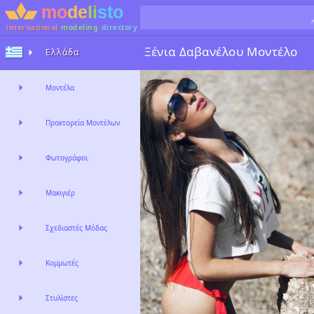
international
modeling
directory
Ξένια Δαβανέλου
Μοντέλο
Ελλάδα
Μοντέλα
Πρακτορεία Μοντέλων
Φωτογράφοι
Μακιγιέρ
Σχεδιαστές Μόδας
Κομμωτές
Στυλίστες