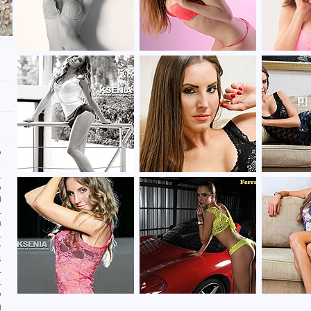
ο
.
ι
ο
Η
ι
α
ι
ν
,
ι
ι
ο
η