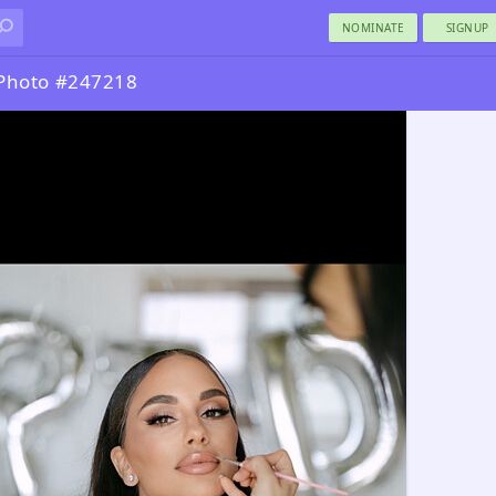
NOMINATE
SIGNUP
 Photo #247218