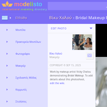
international
modeling
directory
Βίκυ Χαλού
›
Bridal Makeup
Ελλάδα
EDIT PHOTO
Μοντέλα
Πρακτορεία Μοντέλων
Βίκυ Χαλού
Φωτογράφοι
Μακιγιέρ
COPYRIGHT ©️
SEP 15, 2025
Μακιγιέρ
Work by makeup artist Vicky Chalou
demonstrating
Bridal Makeup
. To add
Σχεδιαστές Μόδας
details about this photoshoot,
edit the wiki
.
Κομμωτές
Στυλίστες