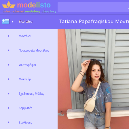
international
modeling
directory
Tatiana Papafragiskou
Μοντ
Ελλάδα
Μοντέλα
Πρακτορεία Μοντέλων
Φωτογράφοι
Μακιγιέρ
Σχεδιαστές Μόδας
Κομμωτές
Στυλίστες