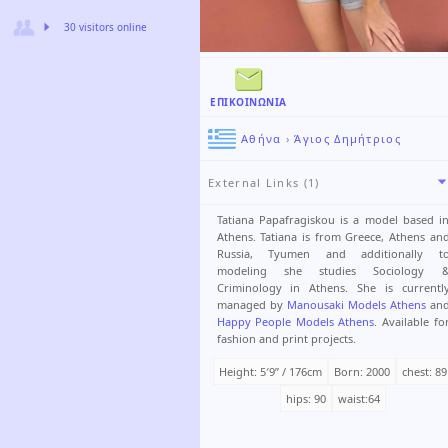
30 visitors online
ΕΠΙΚΟΙΝΩΝΊΑ
Αθήνα
›
Άγιος Δημήτριος
External Links (1)
Tatiana Papafragiskou is a model based i
Athens. Tatiana is from Greece, Athens an
Russia, Tyumen and additionally t
modeling she studies Sociology 
Criminology in Athens. She is currentl
managed by
Manousaki Models Athens
an
Happy People Models Athens
. Available fo
fashion and print projects.
Height: 5′9ʺ / 176cm
Born: 2000
chest: 89
hips: 90
waist:64