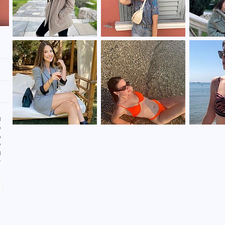
n
d
o
&
y
d
r