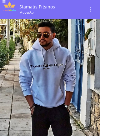
Stamatis Pitsinos
Μοντέλο