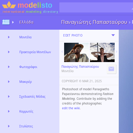
international
modeling
directory
Παναγιώτης Παπασταύρου
›
Ελλάδα
EDIT PHOTO
Μοντέλα
Πρακτορεία Μοντέλων
Παναγιώτης Παπασταύρου
Φωτογράφοι
Μοντέλο
COPYRIGHT ©️
MAR 21, 2025
Μακιγιέρ
Photoshoot of model Panagiwths
Papastavrou demonstrating
Fashion
Σχεδιαστές Μόδας
Modeling
. Contribute by adding the
credits of the photographer,
edit the wiki
.
Κομμωτές
Στυλίστες