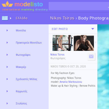
international
modeling
directory
Nikos Tsiros
›
Body Photogra
Ελλάδα
EDIT PHOTO
Μοντέλα
Πρακτορεία Μοντέλων
Nikos Tsiros
Φωτογράφοι
Φωτογράφος
NIKOS TSIROS ©️
OCT 20, 2020
Μακιγιέρ
For My Fashion Eyes
Photography: Nikos Tsiros
Σχεδιαστές Μόδας
model:
Amalia Markouizou
Make up & Hair Styling : Renow Politis
Κομμωτές
Στυλίστες