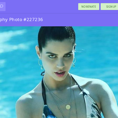
NOMINATE
SIGNUP
phy Photo #227236