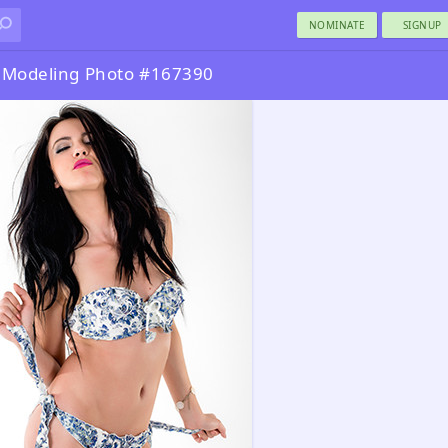
NOMINATE
SIGNUP
 Modeling Photo #167390