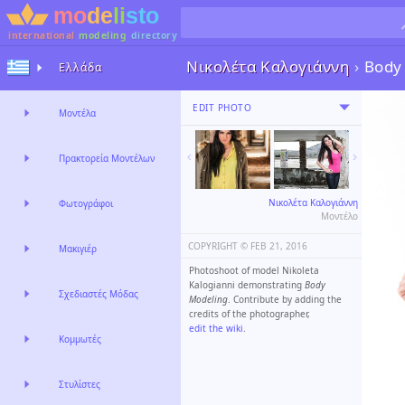
international
modeling
directory
Νικολέτα Καλογιάννη
›
Body
Ελλάδα
EDIT PHOTO
Μοντέλα
Πρακτορεία Μοντέλων
Νικολέτα Καλογιάννη
Φωτογράφοι
Μοντέλο
COPYRIGHT ©️
FEB 21, 2016
Μακιγιέρ
Photoshoot of model Nikoleta
Kalogianni demonstrating
Body
Σχεδιαστές Μόδας
Modeling
. Contribute by adding the
credits of the photographer,
edit the wiki
.
Κομμωτές
Στυλίστες