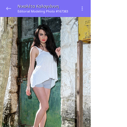
Νικολέτα Καλογιάννη
Editorial Modeling Photo #167383