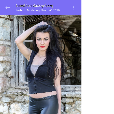
Νικολέτα Καλογιάννη
Fashion Modeling Photo #167382