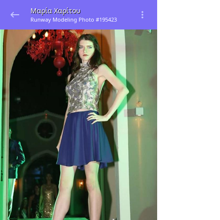
Μαρία Χαρίτου
Runway Modeling Photo #195423