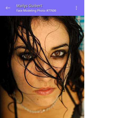
Maïlys Guibert
Face Modeling Photo #77606