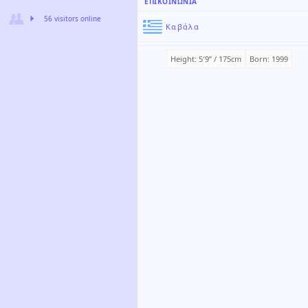
ΕΠΙΚΟΙΝΩΝΊΑ
56 visitors online
Καβάλα
Height: 5′9ʺ / 175cm
Born: 1999