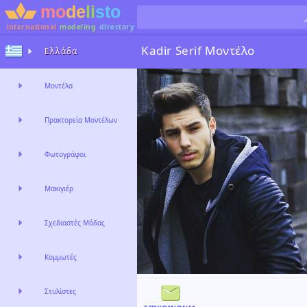
international
modeling
directory
Kadir Serif
Μοντέλο
Ελλάδα
Μοντέλα
Πρακτορεία Μοντέλων
Φωτογράφοι
Μακιγιέρ
Σχεδιαστές Μόδας
Κομμωτές
Στυλίστες