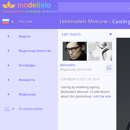
international
modeling
directory
Idolmodels Moscow
›
Castin
Россия
EDIT PHOTO
Модели
Модельные Агентства
Idolmodels
Фотографы
Модельное Агентство
COPYRIGHT ©️
OCT 29, 2014
Визажисты
casting by modeling agency
Idolmodels Moscow. To add details
Модельеры
about this photoshoot,
edit the wiki
.
37 visitors online