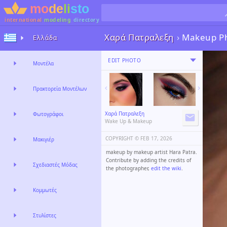
international
modeling
directory
Χαρά Πατραλεξη
›
Makeup P
Ελλάδα
EDIT PHOTO
Μοντέλα
Πρακτορεία Μοντέλων
Χαρά Πατραλεξη
Φωτογράφοι
Wake Up & Makeup
COPYRIGHT ©️
FEB 17, 2026
Μακιγιέρ
makeup by makeup artist Hara Patra.
Contribute by adding the credits of
Σχεδιαστές Μόδας
the photographer,
edit the wiki
.
Κομμωτές
Στυλίστες