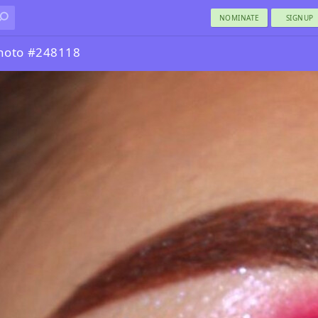
NOMINATE
SIGNUP
hoto #248118