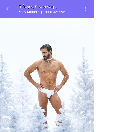
Γιώργος Κουρτέσης
Body Modeling Photo #245384