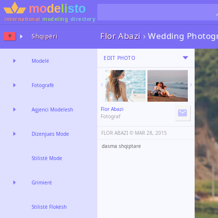
international
modeling
directory
Flor Abazi
›
Wedding Photog
Shqipëri
EDIT PHOTO
Modelë
Fotografë
Flor Abazi
Agjenci Modelesh
Fotograf
FLOR ABAZI ©️
MAR 28, 2015
Dizenjues Mode
dasma shqiptare
Stilistë Mode
Grimierë
Stilistë Flokësh