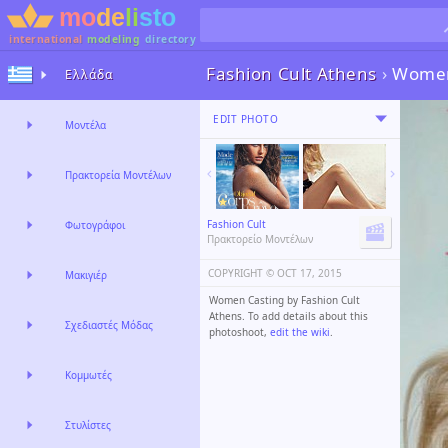
international
modeling
directory
Fashion Cult Athens
›
Women
Ελλάδα
EDIT PHOTO
Μοντέλα
Πρακτορεία Μοντέλων
Fashion Cult
Φωτογράφοι
Πρακτορείο Μοντέλων
COPYRIGHT ©️
OCT 17, 2015
Μακιγιέρ
Women Casting by Fashion Cult
Athens. To add details about this
Σχεδιαστές Μόδας
photoshoot,
edit the wiki
.
Κομμωτές
Στυλίστες