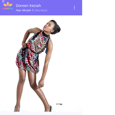
Doreen Keziah
Hair Model
® Dee Kezzi