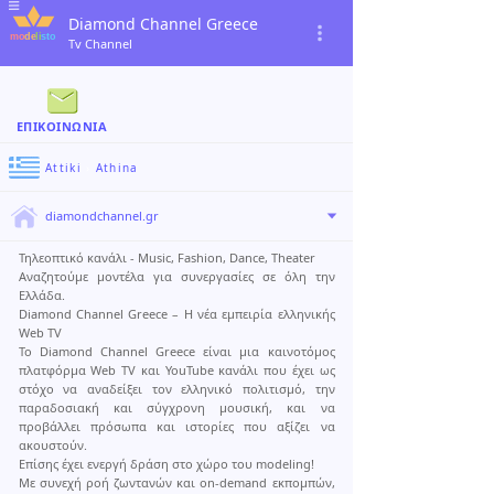
Diamond Channel Greece
Tv Channel
ΕΠΙΚΟΙΝΩΝΊΑ
Attiki
›
Athina
diamondchannel.gr
Τηλεοπτικό κανάλι - Music, Fashion, Dance, Theater
Αναζητούμε μοντέλα για συνεργασίες σε όλη την
Ελλάδα.
Diamond Channel Greece – Η νέα εμπειρία ελληνικής
Web TV
Το Diamond Channel Greece είναι μια καινοτόμος
πλατφόρμα Web TV και YouTube κανάλι που έχει ως
στόχο να αναδείξει τον ελληνικό πολιτισμό, την
παραδοσιακή και σύγχρονη μουσική, και να
προβάλλει πρόσωπα και ιστορίες που αξίζει να
ακουστούν.
Επίσης έχει ενεργή δράση στο χώρο του modeling!
Με συνεχή ροή ζωντανών και on-demand εκπομπών,