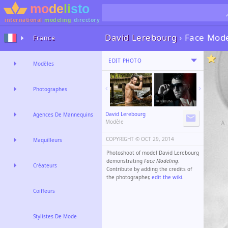
international
modeling
directory
David Lerebourg
›
Face Mode
France
EDIT PHOTO
Modèles
Photographes
David Lerebourg
Agences De Mannequins
Modèle
COPYRIGHT ©️
OCT 29, 2014
Maquilleurs
Photoshoot of model David Lerebourg
demonstrating
Face Modeling
.
Créateurs
Contribute by adding the credits of
the photographer,
edit the wiki
.
Coiffeurs
Stylistes De Mode