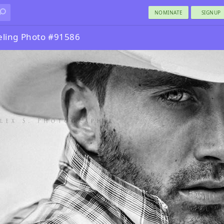
NOMINATE
SIGNUP
ling Photo #91586